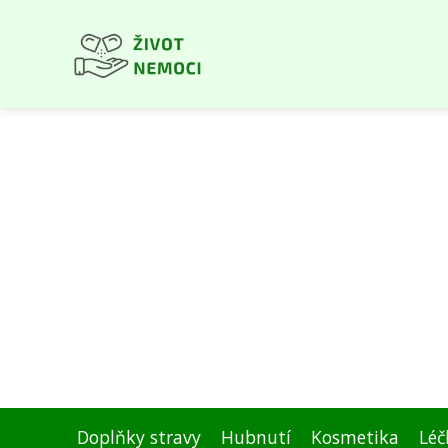
Doplňky stravy
Hubnutí
Kosmetika
Léč