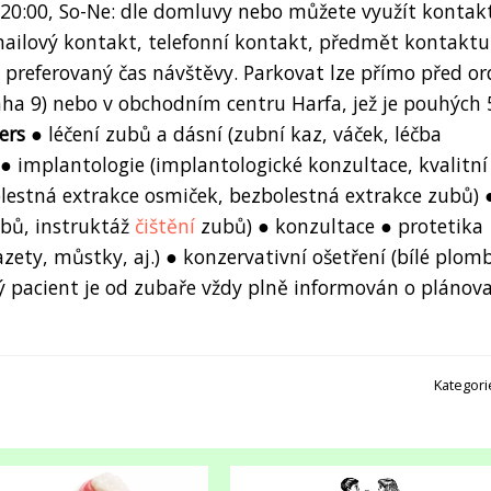
- 20:00, So-Ne: dle domluvy nebo můžete využít kontak
mailový kontakt, telefonní kontakt, předmět kontaktu
a preferovaný čas návštěvy. Parkovat lze přímo před or
aha 9) nebo v obchodním centru Harfa, jež je pouhých 
ers
● léčení zubů a dásní (zubní kaz, váček, léčba
 ● implantologie (implantologické konzultace, kvalitní
olestná extrakce osmiček, bezbolestná extrakce zubů) 
ubů, instruktáž
čištění
zubů) ● konzultace ● protetika
ety, můstky, aj.) ● konzervativní ošetření (bílé plomb
ždý pacient je od zubaře vždy plně informován o plánov
Kategori