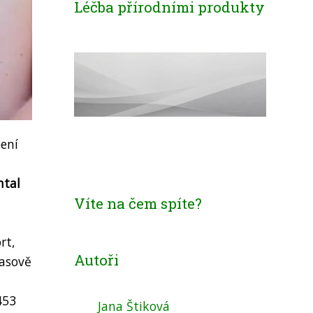
Léčba přírodními produkty
bení
ntal
Víte na čem spíte?
rt,
Autoři
časově
453
Jana Štiková