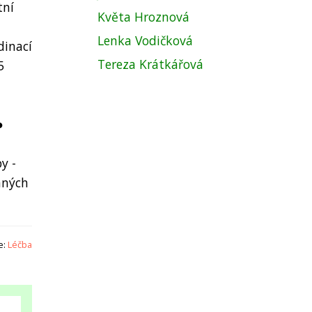
tní
Květa Hroznová
Lenka Vodičková
dinací
Tereza Krátkářová
5
●
y -
aných
e:
Léčba