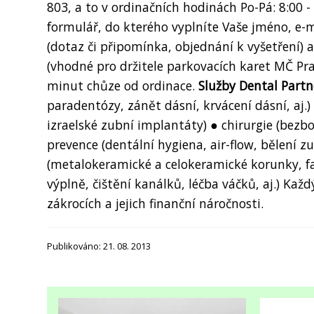
803, a to v ordinačních hodinách Po-Pá: 8:00 
formulář, do kterého vyplníte Vaše jméno, e-
(dotaz či připomínka, objednání k vyšetření) 
(vhodné pro držitele parkovacích karet MČ Pr
minut chůze od ordinace.
Služby Dental Partn
paradentózy, zánět dásní, krvácení dásní, aj.)
izraelské zubní implantáty) ● chirurgie (bezb
prevence (dentální hygiena, air-flow, bělení z
(metalokeramické a celokeramické korunky, faz
výplně, čištění kanálků, léčba váčků, aj.) Ka
zákrocích a jejich finanční náročnosti.
Publikováno: 21. 08. 2013