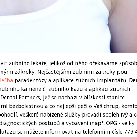
ívit zubního lékaře, jelikož od něho očekáváme způso
danými zákroky. Nejčastějšími zubními zákroky jsou
léčba
paradentózy a aplikace zubních implantátů.
De
ubního kamene či zubního kazu a aplikací zubních
Dental Partners, jež se nachází v blízkosti stanice
í bezbolestnou a co nejlepší péči o Váš chrup, komfo
ohodlí. Veškeré nabízené služby provádí spolehlivý a 
 diagnostických postupů a vybavení (např. OPG - velký
dotazu se můžete informovat na telefonním čísle 773 