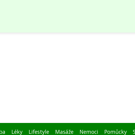
ba
Léky
Lifestyle
Masáže
Nemoci
Pomůcky