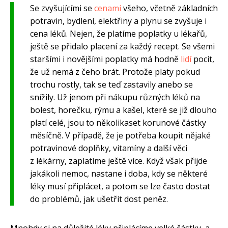
Se zvyšujícími se
cenami
všeho, včetně základních
potravin, bydlení, elektřiny a plynu se zvyšuje i
cena léků. Nejen, že platíme poplatky u lékařů,
ještě se přidalo placení za každý recept. Se všemi
staršími i novějšími poplatky má hodně
lidí
pocit,
že už nemá z čeho brát. Protože platy pokud
trochu rostly, tak se teď zastavily anebo se
snížily. Už jenom při nákupu různých léků na
bolest, horečku, rýmu a kašel, které se již dlouho
platí celé, jsou to několikaset korunové částky
měsíčně. V případě, že je potřeba koupit nějaké
potravinové doplňky, vitamíny a další věci
z lékárny, zaplatíme ještě více. Když však přijde
jakákoli nemoc, nastane i doba, kdy se některé
léky musí připlácet, a potom se lze často dostat
do problémů, jak ušetřit dost peněz.