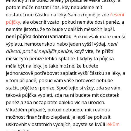
Mnohdy si na důležité léky připlácíme velké částky, a
potom může nastat i čas, kdy nebudeme mít
dostatečnou částku na léky. Samozřejmě je zde
řešení
půjčky
, ale obecně vzato, pokud nemáte dost peněz, a
nemáte jistotu, že to bude v dalších měsících lepší,
není půjčka dobrou variantou
. Pokud však máte menší
výplatu, nemocenskou nebo jeden vyšší výdaj,
není
důvod, proč si nepůjčit peníze
, když víte, že příští
měsíc tyto peníze lehko splatíte. I kdyby ta půjčka
měla být na léky. Je také možné, že budete
jednorázově potřebovat zaplatit vyšší částku za léky, a
v tom případě, pokud vám vaše hotovost nebude
stačit, půjčte si peníze. Spočítejte si vždy, zda se vám
taková půjčka vyplatí, zda na ní budete mít dostatek
peněz a zda nezaplatíte daleko víc na úrocích.
V každém případě, pokud nebudete mít reálnou
možnost finančního zlepšení, je lepší se pokusit
uskrovnit v ostatních výdajích, abyste se kvůli
lékům