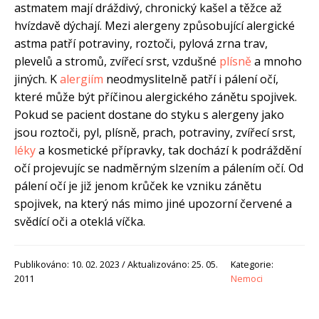
astmatem mají dráždivý, chronický kašel a těžce až
hvízdavě dýchají. Mezi alergeny způsobující alergické
astma patří potraviny, roztoči, pylová zrna trav,
plevelů a stromů, zvířecí srst, vzdušné
plísně
a mnoho
jiných. K
alergiím
neodmyslitelně patří i pálení očí,
které může být příčinou alergického zánětu spojivek.
Pokud se pacient dostane do styku s alergeny jako
jsou roztoči, pyl, plísně, prach, potraviny, zvířecí srst,
léky
a kosmetické přípravky, tak dochází k podráždění
očí projevujíc se nadměrným slzením a pálením očí. Od
pálení očí je již jenom krůček ke vzniku zánětu
spojivek, na který nás mimo jiné upozorní červené a
svědící oči a oteklá víčka.
Publikováno: 10. 02. 2023 / Aktualizováno: 25. 05.
Kategorie:
2011
Nemoci