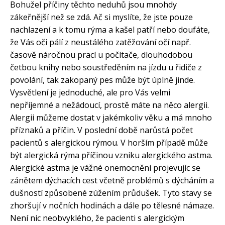
Bohužel příčiny těchto neduhů jsou mnohdy
zákeřnější než se zdá. Ač si myslíte, že jste pouze
nachlazení a k tomu rýma a kašel patří nebo doufáte,
že Vás oči pálí z neustálého zatěžování očí např.
časově náročnou prací u počítače, dlouhodobou
četbou knihy nebo soustředěním na jízdu u řidiče z
povolání, tak zakopaný pes může být úplně jinde.
Vysvětlení je jednoduché, ale pro Vás velmi
nepříjemné a nežádoucí, prostě máte na něco alergii.
Alergii můžeme dostat v jakémkoliv věku a má mnoho
příznaků a příčin. V poslední době narůstá počet
pacientů s alergickou rýmou. V horším případě může
být alergická rýma příčinou vzniku alergického astma.
Alergické astma je vážné onemocnění projevujíc se
zánětem dýchacích cest včetně problémů s dýcháním a
dušností způsobené zúžením průdušek. Tyto stavy se
zhoršují v nočních hodinách a dále po tělesné námaze.
Není nic neobvyklého, že pacienti s alergickým