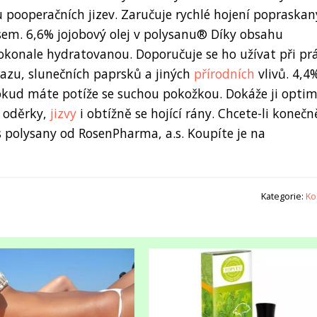
bu pooperačních jizev. Zaručuje rychlé hojení popraska
sem. 6,6% jojobový olej v polysanu® Díky obsahu
konale hydratovanou. Doporučuje se ho užívat při prá
azu, slunečních paprsků a jiných
přírodních
vlivů. 4,4
kud máte potíže se suchou pokožkou. Dokáže ji opti
t oděrky,
jizvy
i obtížně se hojící rány. Chcete-li konečn
 s polysany od RosenPharma, a.s. Koupíte je na
Kategorie:
Ko