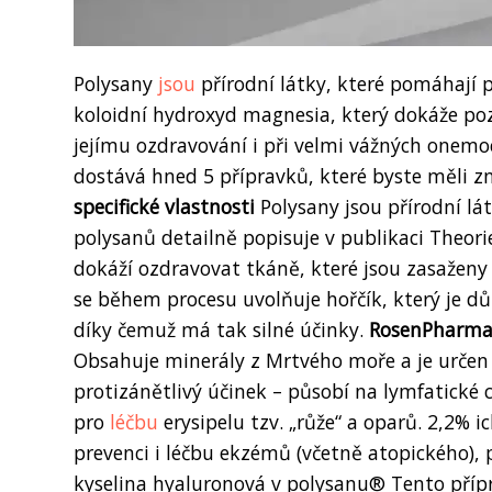
Polysany
jsou
přírodní látky, které pomáhají 
koloidní hydroxyd magnesia, který dokáže poz
jejímu ozdravování i při velmi vážných onemoc
dostává hned 5 přípravků, které byste měli 
specifické vlastnosti
Polysany jsou přírodní lát
polysanů detailně popisuje v publikaci Theorie 
dokáží ozdravovat tkáně, které jsou zasaženy
se během procesu uvolňuje hořčík, který je důl
díky čemuž má tak silné účinky.
RosenPharma, 
Obsahuje minerály z Mrtvého moře a je určen 
protizánětlivý účinek – působí na lymfatické cé
pro
léčbu
erysipelu tzv. „růže“ a oparů. 2,2% 
prevenci i léčbu ekzémů (včetně atopického), 
kyselina hyaluronová v polysanu® Tento příp