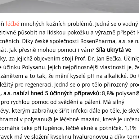
při
léčbě
mnohých kožních problémů. Jedná se o vodný
itivně působit na lidskou pokožku a výrazně přispět 
něních. Díky české společnosti RosenPharma, a.s. se n
znát. Jak přesně mohou pomoci i vám?
Síla ukrytá ve
ky, za jejichž objevením stojí Prof. Dr. Jan Bečka. Účink
účinku Polysanu. Jejich nejpřínosnější vlastností je, ž
 zánětem a to tak, že mění kyselé pH na alkalické. Do
ežitý pro regeneraci. Jedná se o pro tělo přirozený pro
a.s. nabízí hned 5 účinných přípravků:
8,8% polysan®
pro rychlou pomoc od svědění a pálení. Má silný
vy, kterým zabraňuje šířit infekci dále po těle. Je skv
ichtamol v polysanu® Je léčebné mazání, které je určen
pomáhá také při lupénce, léčbě akné a potniček. 1,1%
ravek má ve složení kyselinu hyaluronovou a díky to