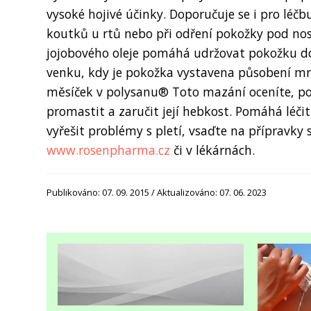
vysoké hojivé účinky. Doporučuje se i pro léč
koutků u rtů nebo při odření pokožky pod no
jojobového oleje pomáhá udržovat pokožku do
venku, kdy je pokožka vystavena působení mr
měsíček v polysanu® Toto mazání oceníte, po
promastit a zaručit její hebkost. Pomáhá léči
vyřešit problémy s pletí, vsaďte na přípravky
www.rosenpharma.cz
či v lékárnách.
Publikováno: 07. 09. 2015 / Aktualizováno: 07. 06. 2023