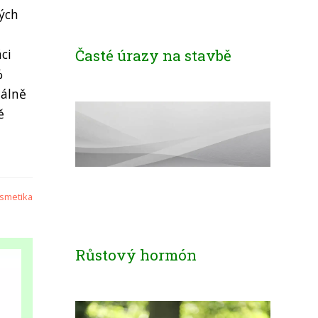
ných
Časté úrazy na stavbě
ci
%
málně
ě
smetika
Růstový hormón