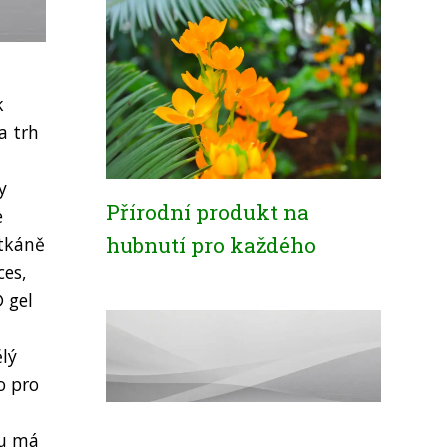
k
a trh
y
Přírodní produkt na
e
hubnutí pro každého
 tkáně
ces,
 gel
ělý
o pro
mu má