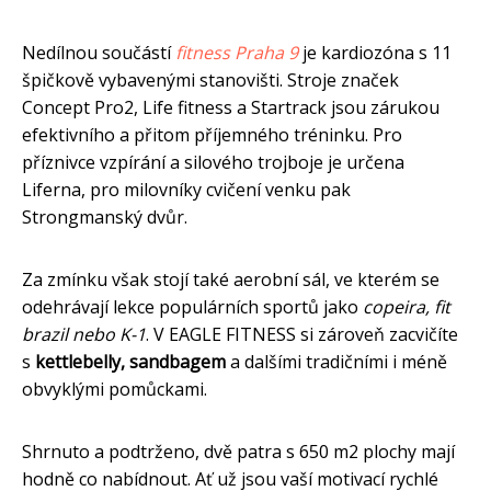
Nedílnou součástí
fitness Praha 9
je kardiozóna s 11
špičkově vybavenými stanovišti. Stroje značek
Concept Pro2, Life fitness a Startrack jsou zárukou
efektivního a přitom příjemného tréninku. Pro
příznivce vzpírání a silového trojboje je určena
Liferna, pro milovníky cvičení venku pak
Strongmanský dvůr.
Za zmínku však stojí také aerobní sál, ve kterém se
odehrávají lekce populárních sportů jako
copeira, fit
brazil nebo K-1
. V EAGLE FITNESS si zároveň zacvičíte
s
kettlebelly, sandbagem
a dalšími tradičními i méně
obvyklými pomůckami.
Shrnuto a podtrženo, dvě patra s 650 m2 plochy mají
hodně co nabídnout. Ať už jsou vaší motivací rychlé