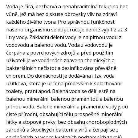
Voda je čirá, bezbarvá a nenahraditelná tekutina bez
vůně, jež má bez diskuse obrovský vliv na zdraví
každého živého tvora. Pro správnou funkčnost
našeho organismu se doporučuje denně vypít 2 až 3
litry vody. Základní dělení vody je na pitnou vodu z
vodovodu a balenou vodu. Voda z vodovodu je
čerpána z povrchových zdrojů a před použitím
uživateli je ve vodárnách zbavena chemických a
bakteriálních nečistot a dezinfikována převážně
chlorem. Do domácností je dodávána i tzv. voda
užitková, která je určena především k splachování
toalety, praní apod. Balená voda se dělí ještě na
balenou minerální, balenou pramenitou a balenou
pitnou vodu. Balené minerální a pramenité vody jsou
čistě přírodní, obsahující tělu prospěšné minerální
látky a stopové prvky, bez obsahu choroboplodných
zárodků a škodlivých bakterií a virů a čerpají se z
chráněných a vysoce kvalitních podzemních zdrojů.