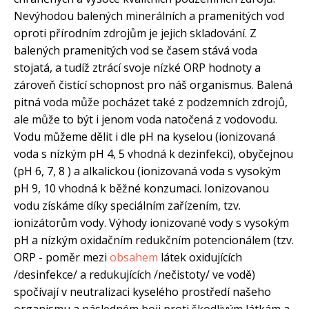
Nevýhodou balených minerálních a pramenitých vod
oproti přírodním zdrojům je jejich skladování. Z
balených pramenitých vod se časem stává voda
stojatá, a tudíž ztrácí svoje nízké ORP hodnoty a
zároveň čistící schopnost pro náš organismus. Balená
pitná voda může pocházet také z podzemních zdrojů,
ale může to být i jenom voda natočená z vodovodu.
Vodu můžeme dělit i dle pH na kyselou (ionizovaná
voda s nízkým pH 4, 5 vhodná k dezinfekci), obyčejnou
(pH 6, 7, 8 ) a alkalickou (ionizovaná voda s vysokým
pH 9, 10 vhodná k běžné konzumaci. Ionizovanou
vodu získáme díky speciálním zařízením, tzv.
ionizátorům vody. Výhody ionizované vody s vysokým
pH a nízkým oxidačním redukčním potencionálem (tzv.
ORP - poměr mezi
obsahem
látek oxidujících
/desinfekce/ a redukujících /nečistoty/ ve vodě)
spočívají v neutralizaci kyselého prostředí našeho