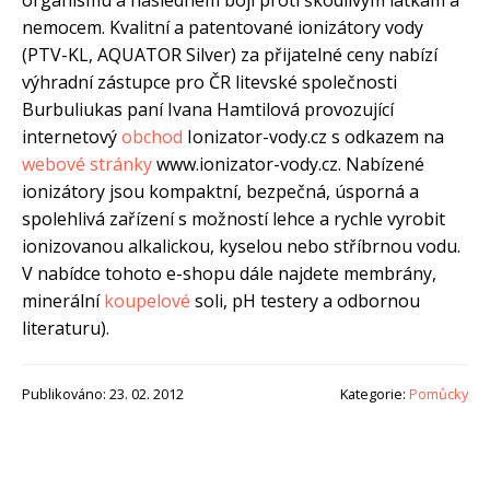
organismu a následném boji proti škodlivým látkám a
nemocem. Kvalitní a patentované ionizátory vody
(PTV-KL, AQUATOR Silver) za přijatelné ceny nabízí
výhradní zástupce pro ČR litevské společnosti
Burbuliukas paní Ivana Hamtilová provozující
internetový
obchod
Ionizator-vody.cz s odkazem na
webové stránky
www.ionizator-vody.cz. Nabízené
ionizátory jsou kompaktní, bezpečná, úsporná a
spolehlivá zařízení s možností lehce a rychle vyrobit
ionizovanou alkalickou, kyselou nebo stříbrnou vodu.
V nabídce tohoto e-shopu dále najdete membrány,
minerální
koupelové
soli, pH testery a odbornou
literaturu).
Publikováno: 23. 02. 2012
Kategorie:
Pomůcky