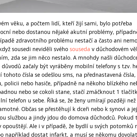
m věku, a počtem lidí, kteří žijí sami, bylo potřeba
mocní nebo dostanou nějaké akutní problémy, případn
řípadě zdravotního problému nestačí a často ani nem
 když sousedi neviděli svého
souseda
v důchodovém vě
řením, zda se jim něco nestalo. A mnohdy našli důchodc
to důvodů začaly být vyráběny mobilní telefony s tzv. h
í tohoto čísla se odešlou sms, na přednastavená čísla,
u, policii nebo hasiče, případně na někoho blízkého n
upadnou nebo se cokoli stane, stačí zmáčknout 1 tlačítk
ní telefon u sebe. Říká se, že ženy umírají později než
motné. Občas se přestěhují k dceři nebo k synovi a jej
skou službou a jindy jdou do domova důchodců. Pokud 
v opouštějí. Ale i v případě, že bydlí u svých potomků
například dostat infarkt, a musí se někomu dovolat