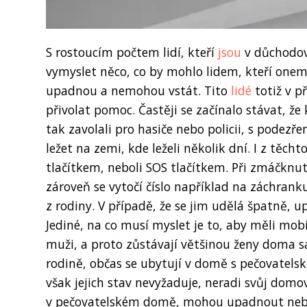
S rostoucím počtem lidí, kteří
jsou
v důchodové
vymyslet něco, co by mohlo lidem, kteří one
upadnou a nemohou vstát. Tito
lidé
totiž v p
přivolat pomoc. Častěji se začínalo stávat, že
tak zavolali pro hasiče nebo policii, s podez
ležet na zemi, kde leželi několik dní. I z těch
tlačítkem, neboli SOS tlačítkem. Při zmáčknut
zároveň se vytočí číslo například na záchrank
z rodiny. V případě, že se jim udělá špatně, 
Jediné, na co musí myslet je to, aby měli mobil
muži, a proto zůstávají většinou ženy doma sa
rodině, občas se ubytují v domě s pečovatel
však jejich stav nevyžaduje, neradi svůj domo
v pečovatelském domě, mohou upadnout nebo 