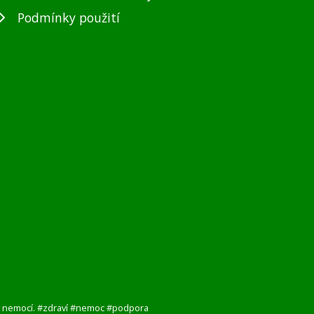
Podmínky použití
i s nemocí. #zdraví #nemoc #podpora