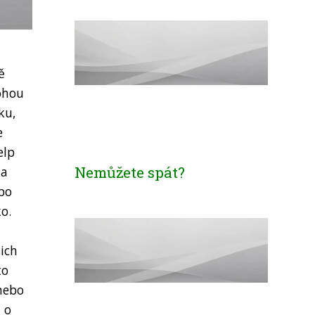
ě
ohou
ku,
e
elp
Nemůžete spát?
 a
ebo
o.
ich
to
 nebo
 o