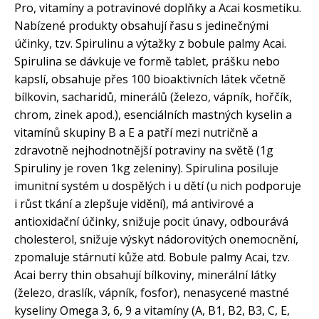
Pro, vitamíny a potravinové doplňky a Acai kosmetiku.
Nabízené produkty obsahují řasu s jedinečnými
účinky, tzv. Spirulinu a výtažky z bobule palmy Acai.
Spirulina se dávkuje ve formě tablet, prášku nebo
kapslí, obsahuje přes 100 bioaktivních látek včetně
bílkovin, sacharidů, minerálů (železo, vápník, hořčík,
chrom, zinek apod.), esenciálních mastných kyselin a
vitamínů skupiny B a E a patří mezi nutričně a
zdravotně nejhodnotnější potraviny na světě (1g
Spiruliny je roven 1kg zeleniny). Spirulina posiluje
imunitní systém u dospělých i u dětí (u nich podporuje
i růst tkání a zlepšuje vidění), má antivirové a
antioxidační účinky, snižuje pocit únavy, odbourává
cholesterol, snižuje výskyt nádorovitých onemocnění,
zpomaluje stárnutí kůže atd. Bobule palmy Acai, tzv.
Acai berry thin obsahují bílkoviny, minerální látky
(železo, draslík, vápník, fosfor), nenasycené mastné
kyseliny Omega 3, 6, 9 a vitamíny (A, B1, B2, B3, C, E,