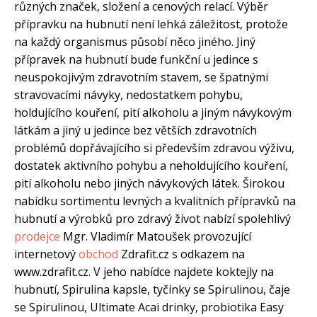
různých značek, složení a cenových relací. Výběr
přípravku na hubnutí není lehká záležitost, protože
na každý organismus působí něco jiného. Jiný
přípravek na hubnutí bude funkční u jedince s
neuspokojivým zdravotním stavem, se špatnými
stravovacími návyky, nedostatkem pohybu,
holdujícího kouření, pití alkoholu a jiným návykovým
látkám a jiný u jedince bez větších zdravotních
problémů dopřávajícího si především zdravou výživu,
dostatek aktivního pohybu a neholdujícího kouření,
pití alkoholu nebo jiných návykových látek. Širokou
nabídku sortimentu levných a kvalitních přípravků na
hubnutí a výrobků pro zdravý život nabízí spolehlivý
prodejce
Mgr. Vladimír Matoušek provozující
internetový
obchod
Zdrafit.cz s odkazem na
www.zdrafit.cz. V jeho nabídce najdete koktejly na
hubnutí, Spirulina kapsle, tyčinky se Spirulinou, čaje
se Spirulinou, Ultimate Acai drinky, probiotika Easy