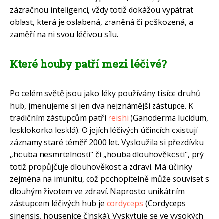
zázračnou inteligenci, vždy totiž dokážou vypátrat
oblast, která je oslabená, zraněná či poškozená, a
zaměří na ni svou léčivou sílu.
Které houby patří mezi léčivé?
Po celém světě jsou jako léky používány tisíce druhů
hub, jmenujeme si jen dva nejznámější zástupce. K
tradičním zástupcům patří
reishi
(Ganoderma lucidum,
lesklokorka lesklá). O jejích léčivých účincích existují
záznamy staré téměř 2000 let. Vysloužila si přezdívku
„houba nesmrtelnosti“ či „houba dlouhověkosti“, prý
totiž propůjčuje dlouhověkost a zdraví. Má účinky
zejména na imunitu, což pochopitelně může souviset s
dlouhým životem ve zdraví. Naprosto unikátním
zástupcem léčivých hub je
cordyceps
(Cordyceps
sinensis, housenice čínská). Vyskytuje se ve vysokých