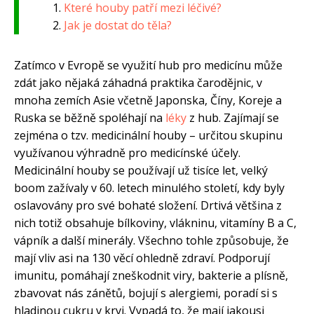
Které houby patří mezi léčivé?
Jak je dostat do těla?
Zatímco v Evropě se využití hub pro medicínu může
zdát jako nějaká záhadná praktika čarodějnic, v
mnoha zemích Asie včetně Japonska, Číny, Koreje a
Ruska se běžně spoléhají na
léky
z hub. Zajímají se
zejména o tzv. medicinální houby – určitou skupinu
využívanou výhradně pro medicínské účely.
Medicinální houby se používají už tisíce let, velký
boom zažívaly v 60. letech minulého století, kdy byly
oslavovány pro své bohaté složení. Drtivá většina z
nich totiž obsahuje bílkoviny, vlákninu, vitamíny B a C,
vápník a další minerály. Všechno tohle způsobuje, že
mají vliv asi na 130 věcí ohledně zdraví. Podporují
imunitu, pomáhají zneškodnit viry, bakterie a plísně,
zbavovat nás zánětů, bojují s alergiemi, poradí si s
hladinou cukru v krvi. Vypadá to, že mají jakousi