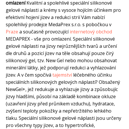
omlazení
Kvalitní a spolehlivé speciální silikonové
gelové náplasti a krémy s vysoce hojícím účinkem pro
efektivní hojení jizev a redukci strií Vám nabízí
spolehlivý prodejce MedaPrex s.r.o. s pobočkou v
Praze
a současně provozující
internetový obchod
MEDAPREX - vše pro omlazení. Speciální silikonové
gelové náplasti na jizvy nejrůznějších tvarů a určení
dle druhů a pozicí jizev na těle obsahují pouze čirý
silikonový gel, tzv. New Gel nebo mohou obsahovat
minerální látky, jež podporují redukci a vyhlazování
jizev. A v čem spočívá
tajemství
léčebného účinku
speciálních silikonových gelových náplastí? Obsažený
NewGel+, jež redukuje a vyhlazuje jizvy a způsobujíc
jizvy hladšími, působí na základě kombinace okluze
(uzavření jizvy před průnikem vzduchu), hydratace,
zvýšení teploty pokožky a nepřetržitého lehkého
tlaku. Speciální silikonové gelové náplasti jsou určeny
pro všechny typy jizev, a to hypertrofické,