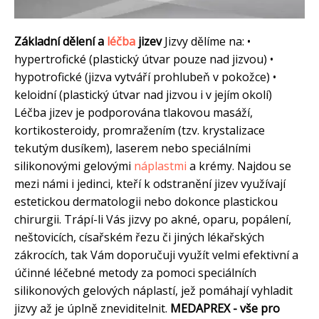
Základní dělení a
léčba
jizev
Jizvy dělíme na: •
hypertrofické (plastický útvar pouze nad jizvou) •
hypotrofické (jizva vytváří prohlubeň v pokožce) •
keloidní (plastický útvar nad jizvou i v jejím okolí)
Léčba jizev je podporována tlakovou masáží,
kortikosteroidy, promražením (tzv. krystalizace
tekutým dusíkem), laserem nebo speciálními
silikonovými gelovými
náplastmi
a krémy. Najdou se
mezi námi i jedinci, kteří k odstranění jizev využívají
estetickou dermatologii nebo dokonce plastickou
chirurgii. Trápí-li Vás jizvy po akné, oparu, popálení,
neštovicích, císařském řezu či jiných lékařských
zákrocích, tak Vám doporučuji využít velmi efektivní a
účinné léčebné metody za pomoci speciálních
silikonových gelových náplastí, jež pomáhají vyhladit
jizvy až je úplně zneviditelnit.
MEDAPREX - vše pro