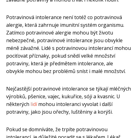
Potravinová intolerance není totéž co potravinová
alergie, která zahrnuje imunitní systém organismu.
Zatímco potravinové alergie mohou být životu
nebezpečné, potravinové intolerance jsou obvykle
méně závažné. Lidé s potravinovou intolerancí mohou
pociťovat příznaky, pokud snědí velké množství
potraviny, která je předmětem intolerance, ale
obvykle mohou bez problémů sníst i malé množství.
Nejčastější potravinové intolerance se týkají mléčných
výrobků, pšenice, vajec, kukuřice, sóji a kvasnic. U
některých
lidí
mohou intoleranci vyvolat i další
potraviny, jako jsou ořechy, luštěniny a korýši.
Pokud se domníváte, že trpíte potravinovou
intolerancí, je důležité poradit se s lékařem. Lékař