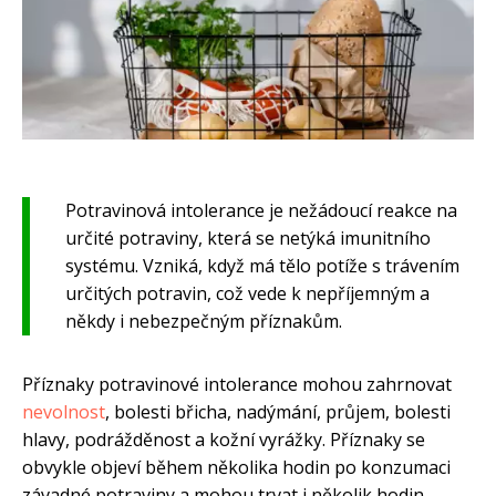
Potravinová intolerance je nežádoucí reakce na
určité potraviny, která se netýká imunitního
systému. Vzniká, když má tělo potíže s trávením
určitých potravin, což vede k nepříjemným a
někdy i nebezpečným příznakům.
Příznaky potravinové intolerance mohou zahrnovat
nevolnost
, bolesti břicha, nadýmání, průjem, bolesti
hlavy, podrážděnost a kožní vyrážky. Příznaky se
obvykle objeví během několika hodin po konzumaci
závadné potraviny a mohou trvat i několik hodin.