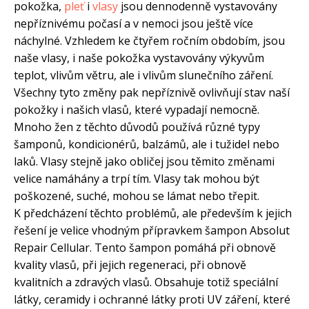
pokožka,
pleť
i
vlasy
jsou dennodenně vystavovány
nepříznivému počasí a v nemoci jsou ještě více
náchylné. Vzhledem ke čtyřem ročním obdobím, jsou
naše vlasy, i naše pokožka vystavovány výkyvům
teplot, vlivům větru, ale i vlivům slunečního záření.
Všechny tyto změny pak nepříznivě ovlivňují stav naší
pokožky i našich vlasů, které vypadají nemocně.
Mnoho žen z těchto důvodů používá různé typy
šamponů, kondicionérů, balzámů, ale i tužidel nebo
laků. Vlasy stejně jako obličej jsou těmito změnami
velice namáhány a trpí tím. Vlasy tak mohou být
poškozené, suché, mohou se lámat nebo třepit.
K předcházení těchto problémů, ale především k jejich
řešení je velice vhodným přípravkem šampon Absolut
Repair Cellular. Tento šampon pomáhá při obnově
kvality vlasů, při jejich regeneraci, při obnově
kvalitních a zdravých vlasů. Obsahuje totiž speciální
látky, ceramidy i ochranné látky proti UV záření, které