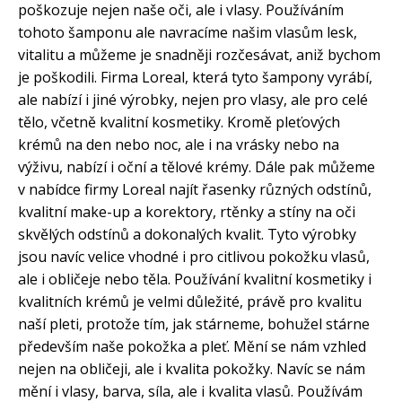
poškozuje nejen naše oči, ale i vlasy. Používáním
tohoto šamponu ale navracíme našim vlasům lesk,
vitalitu a můžeme je snadněji rozčesávat, aniž bychom
je poškodili. Firma Loreal, která tyto šampony vyrábí,
ale nabízí i jiné výrobky, nejen pro vlasy, ale pro celé
tělo, včetně kvalitní kosmetiky. Kromě pleťových
krémů na den nebo noc, ale i na vrásky nebo na
výživu, nabízí i oční a tělové krémy. Dále pak můžeme
v nabídce firmy Loreal najít řasenky různých odstínů,
kvalitní make-up a korektory, rtěnky a stíny na oči
skvělých odstínů a dokonalých kvalit. Tyto výrobky
jsou navíc velice vhodné i pro citlivou pokožku vlasů,
ale i obličeje nebo těla. Používání kvalitní kosmetiky i
kvalitních krémů je velmi důležité, právě pro kvalitu
naší pleti, protože tím, jak stárneme, bohužel stárne
především naše pokožka a pleť. Mění se nám vzhled
nejen na obličeji, ale i kvalita pokožky. Navíc se nám
mění i vlasy, barva, síla, ale i kvalita vlasů. Používám