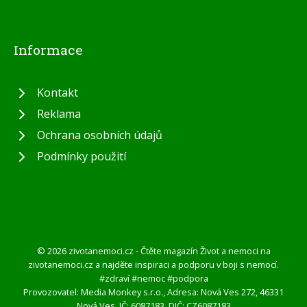
Informace
Kontakt
Reklama
Ochrana osobních údajů
Podmínky použití
© 2026 zivotanemoci.cz - Čtěte magazín Život a nemoci na
zivotanemoci.cz a najděte inspiraci a podporu v boji s nemocí.
#zdraví #nemoc #podpora
Provozovatel: Media Monkey s.r.o., Adresa: Nová Ves 272, 46331
Nová Ves, IČ: 6087183, DIČ: CZ6087183