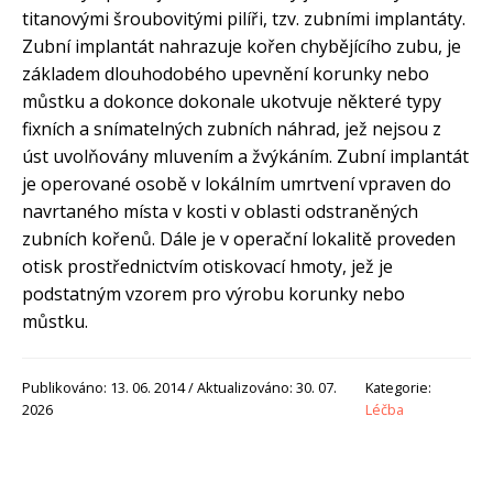
titanovými šroubovitými pilíři, tzv. zubními implantáty.
Zubní implantát nahrazuje kořen chybějícího zubu, je
základem dlouhodobého upevnění korunky nebo
můstku a dokonce dokonale ukotvuje některé typy
fixních a snímatelných zubních náhrad, jež nejsou z
úst uvolňovány mluvením a žvýkáním. Zubní implantát
je operované osobě v lokálním umrtvení vpraven do
navrtaného místa v kosti v oblasti odstraněných
zubních kořenů. Dále je v operační lokalitě proveden
otisk prostřednictvím otiskovací hmoty, jež je
podstatným vzorem pro výrobu korunky nebo
můstku.
Publikováno: 13. 06. 2014 / Aktualizováno: 30. 07.
Kategorie:
2026
Léčba