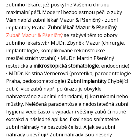
zubního lékaře, jež poskytne Vašemu chrupu
maximální péči. Moderní bezbolestnou péči o zuby
Vám nabízí zubní lékař Mazur & Pšeničný - zubní
implantáty Praha.
Zubní lékař Mazur & Pšeničný
Zubař Mazur & Pšeničný
se zabývá těmito obory
zubního lékařství: • MUDr. Zbyněk Mazur (chirurgie,
implantologie, komplikované rekonstrukce
mezičelistních vztahů) • MUDr. Martin Pšeničný
(estetická a
mikroskopická stomatologie
, endodoncie)
• MDDr. Kristina Vernerová (protetika, parodontologie
Praha, pedostomatologie)
Zubní implantáty
Chybějící
zub či více zubů např. po úrazu je obvykle
nahrazováno zubními náhradami, tj. korunkami nebo
můstky. Neléčená paradentóza a nedostatečná zubní
hygiena vede často k vypadání většiny zubů či nutné
extrakci a následné aplikaci fixní nebo snímatelné
zubní náhrady na bezzubé čelisti. A jak se zubní
náhrady upevňují? Zubní náhrady jsou neseny