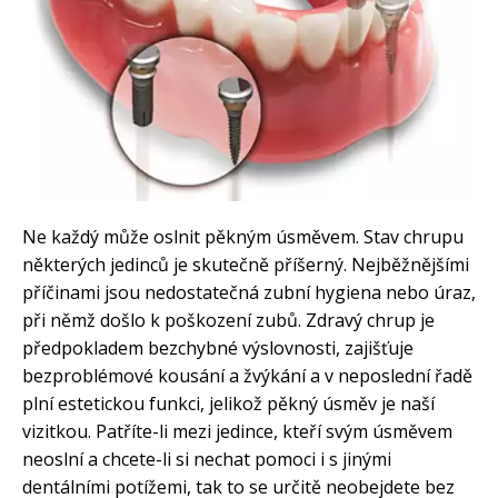
Ne každý může oslnit pěkným úsměvem. Stav chrupu
některých jedinců je skutečně příšerný. Nejběžnějšími
příčinami jsou nedostatečná zubní hygiena nebo úraz,
při němž došlo k poškození zubů. Zdravý chrup je
předpokladem bezchybné výslovnosti, zajišťuje
bezproblémové kousání a žvýkání a v neposlední řadě
plní estetickou funkci, jelikož pěkný úsměv je naší
vizitkou. Patříte-li mezi jedince, kteří svým úsměvem
neoslní a chcete-li si nechat pomoci i s jinými
dentálními potížemi, tak to se určitě neobejdete bez