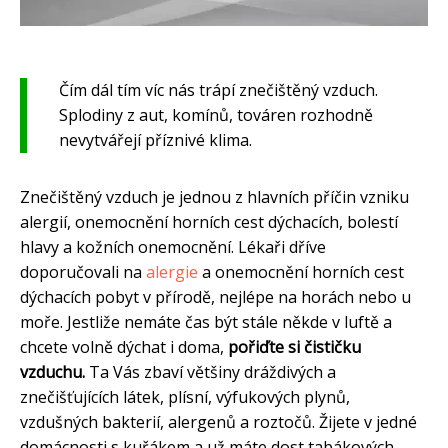
Čím dál tím víc nás trápí znečištěný vzduch.
Splodiny z aut, komínů, továren rozhodně
nevytvářejí příznivé klima.
Znečištěný vzduch je jednou z hlavních příčin vzniku
alergií, onemocnění horních cest dýchacích, bolestí
hlavy a kožních onemocnění. Lékaři dříve
doporučovali na
alergie
a onemocnění horních cest
dýchacích pobyt v přírodě, nejlépe na horách nebo u
moře. Jestliže nemáte čas být stále někde v luftě a
chcete volně dýchat i doma,
pořiďte si čističku
vzduchu.
Ta Vás zbaví většiny dráždivých a
znečišťujících látek, plísní, výfukových plynů,
vzdušných bakterií, alergenů a roztočů. Žijete v jedné
domácnosti s kuřákem a už máte dost tabákových