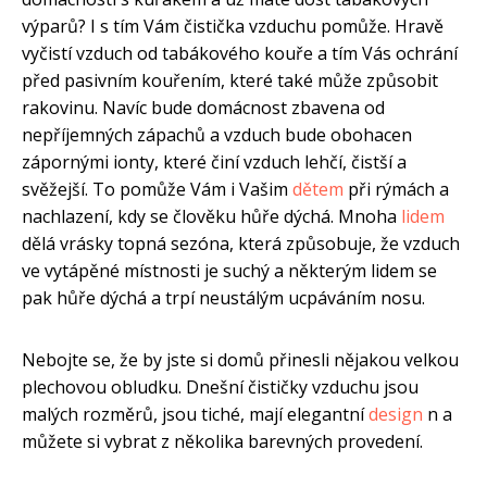
výparů? I s tím Vám čistička vzduchu pomůže. Hravě
vyčistí vzduch od tabákového kouře a tím Vás ochrání
před pasivním kouřením, které také může způsobit
rakovinu. Navíc bude domácnost zbavena od
nepříjemných zápachů a vzduch bude obohacen
zápornými ionty, které činí vzduch lehčí, čistší a
svěžejší. To pomůže Vám i Vašim
dětem
při rýmách a
nachlazení, kdy se člověku hůře dýchá. Mnoha
lidem
dělá vrásky topná sezóna, která způsobuje, že vzduch
ve vytápěné místnosti je suchý a některým lidem se
pak hůře dýchá a trpí neustálým ucpáváním nosu.
Nebojte se, že by jste si domů přinesli nějakou velkou
plechovou obludku. Dnešní čističky vzduchu jsou
malých rozměrů, jsou tiché, mají elegantní
design
n a
můžete si vybrat z několika barevných provedení.