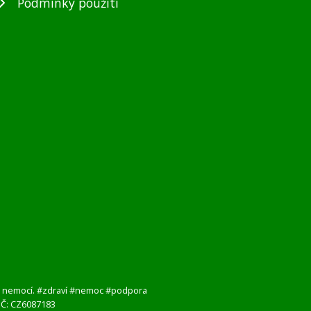
Podmínky použití
i s nemocí. #zdraví #nemoc #podpora
DIČ: CZ6087183