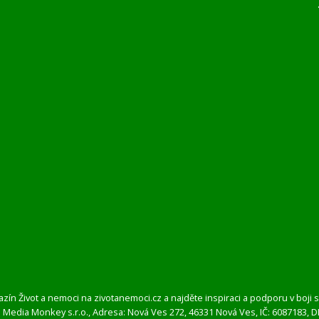
azín Život a nemoci na zivotanemoci.cz a najděte inspiraci a podporu v boj
 Media Monkey s.r.o., Adresa: Nová Ves 272, 46331 Nová Ves, IČ: 6087183, 