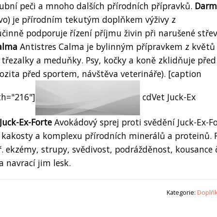
, zubní peči a mnoho dalších přírodních přípravků.
Darm
vo) je přírodním tekutým doplňkem výživy z
činně podporuje řízení příjmu živin při narušené stře
Calma
Antistres Calma je bylinným přípravkem z květů
o třezalky a meduňky. Psy, kočky a koně zklidňuje před
ozita před sportem, návštěva veterináře). [caption
th="216"]
cdVet Juck-Ex
Juck-Ex-Forte
Avokádový sprej proti svědění Juck-Ex-Fo
a kakosty a komplexu přírodních minerálů a proteinů. 
př. ekzémy, strupy, svědivost, podrážděnost, kousance 
 navrací jim lesk.
Kategorie:
Doplňk