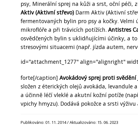
psy, Minerální sprej na kůži a srst, oční péči
Aktiv (Aktivní střevo)
Darm Aktiv (Aktivní stře
fermentovaných bylin pro psy a kočky. Velmi ú
mikroflóře a při trávicích potížích.
Antistres 
osvědčených bylin s uklidňujícími účinky, a t
stresovými situacemi (např. jízda autem, nerv
id="attachment_1277" align="alignright" wid
forte[/caption]
Avokádový sprej proti svědění 
složen z éterických olejů avokáda, levandule 
a účinně léčí vleklé a akutní kožní potíže (na
vpichy hmyzu). Dodává pokožce a srsti výživu a
Publikováno: 01. 11. 2014 / Aktualizováno: 15. 06. 2023