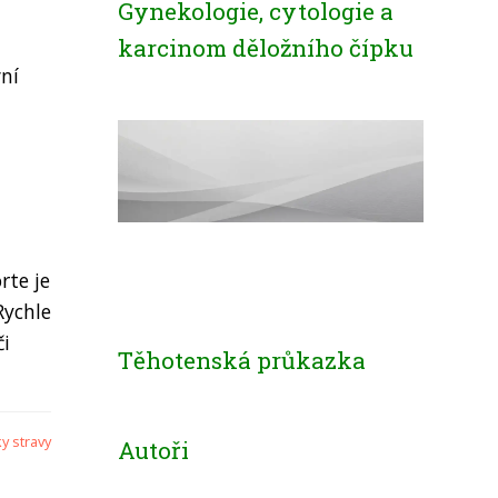
Gynekologie, cytologie a
karcinom děložního čípku
vní
rte je
Rychle
či
Těhotenská průkazka
y stravy
Autoři