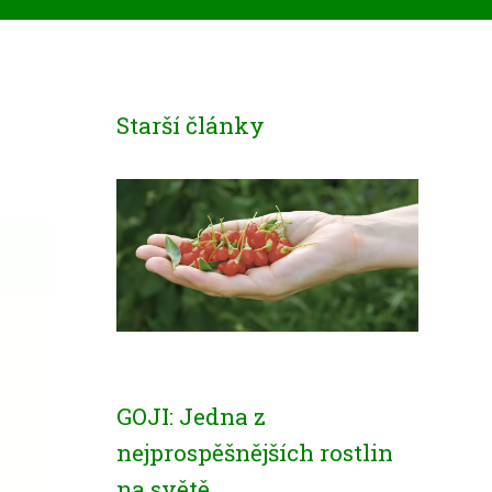
Starší články
GOJI: Jedna z
nejprospěšnějších rostlin
na světě