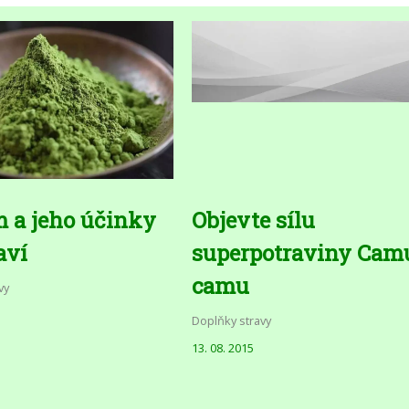
 a jeho účinky
Objevte sílu
aví
superpotraviny Cam
camu
vy
Doplňky stravy
13. 08. 2015