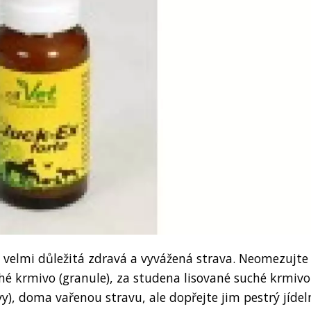
 je velmi důležitá zdravá a vyvážená strava. Neomezujte
hé krmivo (granule), za studena lisované suché krmivo
y), doma vařenou stravu, ale dopřejte jim pestrý jídel