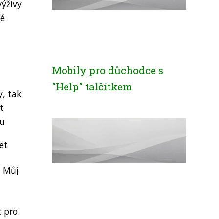
výživy
né
Mobily pro důchodce s
"Help" talčítkem
y, tak
t
tu
et
e Můj
t pro