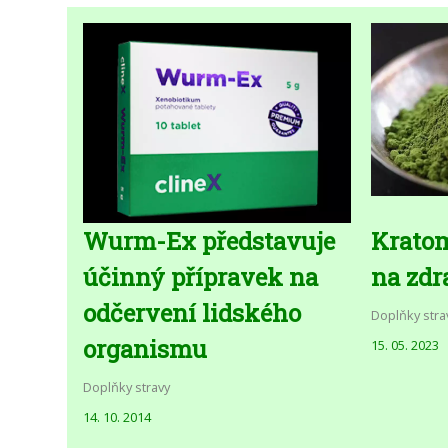
Wurm-Ex představuje
Kratom
účinný přípravek na
na zdr
odčervení lidského
Doplňky stra
organismu
15. 05. 2023
Doplňky stravy
14. 10. 2014