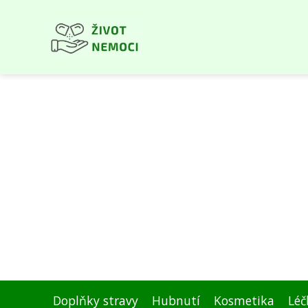
Doplňky stravy
Hubnutí
Kosmetika
Léč