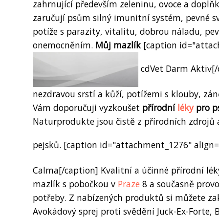
zahrnující především zeleninu, ovoce a doplňk
zaručují psům silný imunitní systém, pevné sv
potíže s parazity, vitalitu, dobrou náladu, pe
onemocněním.
Můj mazlík
[caption id="attac
cdVet Darm Aktiv[/ca
nezdravou srstí a kůží, potížemi s klouby, z
Vám doporučuji vyzkoušet
přírodní
léky
pro p
Naturprodukte jsou čistě z přírodních zdrojů a
pejsků. [caption id="attachment_1276" align=
Calma[/caption] Kvalitní a účinné přírodní l
mazlík s pobočkou v
Praze
8 a současně provoz
potřeby. Z nabízených produktů si můžete zak
Avokádový sprej proti svědění Juck-Ex-Forte, 