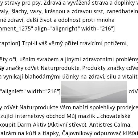
y stravy pro psy. Zdravá a vyvážená strava a doplňky 
aly, šlachy, vazy, krásnou a zdravou srst, zanedbatel
vné zdraví, delší život a odolnost proti mnoha
hment_1275" align="alignright" width="216"]
ption] Trpí-li váš věrný přítel trávícími potížemi,
áněty očí, ušním svrabem a jinými zdravotními problém
sy
značky cdVet Naturprodukte. Produkty značky cdVe
 vynikají blahodárnými účinky na zdraví, sílu a vitali
"alignleft" width="216"]
cdV
éky cdVet Naturprodukte Vám nabízí spolehlivý prodejc
ující internetový obchod Můj mazlík ...chovatelské
oupit Darm Aktiv (Aktivní střevo), Antistres Calma,
Balzám na kůži a tlapky, Čajovníkový odpuzovač klíšťa