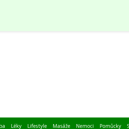
ba
Léky
Lifestyle
Masáže
Nemoci
Pomůcky