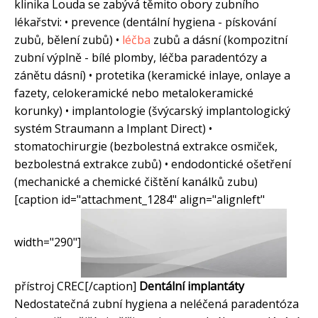
klinika Louda se zabývá těmito obory zubního
lékařstvi: • prevence (dentální hygiena - pískování
zubů, bělení zubů) •
léčba
zubů a dásní (kompozitní
zubní výplně - bílé plomby, léčba paradentózy a
zánětu dásní) • protetika (keramické inlaye, onlaye a
fazety, celokeramické nebo metalokeramické
korunky) • implantologie (švýcarský implantologický
systém Straumann a Implant Direct) •
stomatochirurgie (bezbolestná extrakce osmiček,
bezbolestná extrakce zubů) • endodontické ošetření
(mechanické a chemické čištění kanálků zubu)
[caption id="attachment_1284" align="alignleft"
width="290"]
přístroj CREC[/caption]
Dentální implantáty
Nedostatečná zubní hygiena a neléčená paradentóza