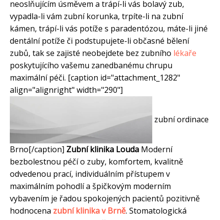
neoslňujícím úsměvem a trápí-li vás bolavý zub,
vypadla-li vám zubní korunka, trpíte-li na zubní
kámen, trápí-li vás potíže s paradentózou, máte-li jiné
dentální potíže či podstupujete-li občasné bělení
zubů, tak se zajisté neobejdete bez zubního
lékaře
poskytujícího vašemu zanedbanému chrupu
maximální péči. [caption id="attachment_1282"
align="alignright" width="290"]
zubní ordinace
Brno[/caption]
Zubní klinika Louda
Moderní
bezbolestnou péčí o zuby, komfortem, kvalitně
odvedenou prací, individuálním přístupem v
maximálním pohodlí a špičkovým moderním
vybavením je řadou spokojených pacientů pozitivně
hodnocena
zubní klinika v Brně
. Stomatologická