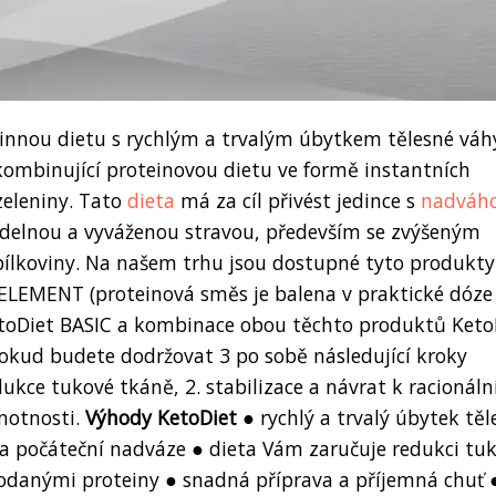
činnou dietu s rychlým a trvalým úbytkem tělesné váh
kombinující proteinovou dietu ve formě instantních
eleniny. Tato
dieta
má za cíl přivést jedince s
nadváh
delnou a vyváženou stravou, především se zvýšeným
bílkoviny. Na našem trhu jsou dostupné tyto produkty
ELEMENT (proteinová směs je balena v praktické dóze
etoDiet BASIC a kombinace obou těchto produktů Keto
ud budete dodržovat 3 po sobě následující kroky
dukce tukové tkáně, 2. stabilizace a návrat k racionál
motnosti.
Výhody KetoDiet
● rychlý a trvalý úbytek těl
na počáteční nadváze ● dieta Vám zaručuje redukci tu
dodanými proteiny ● snadná příprava a příjemná chuť 