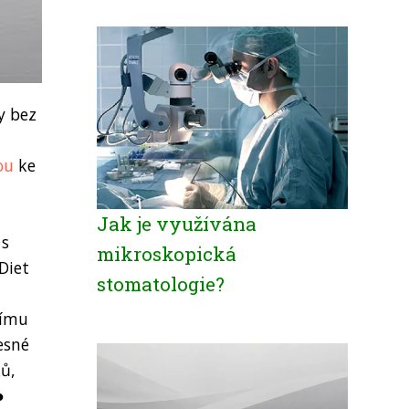
y bez
ou
ke
Jak je využívána
 s
mikroskopická
Diet
stomatologie?
nímu
esné
ků,
●