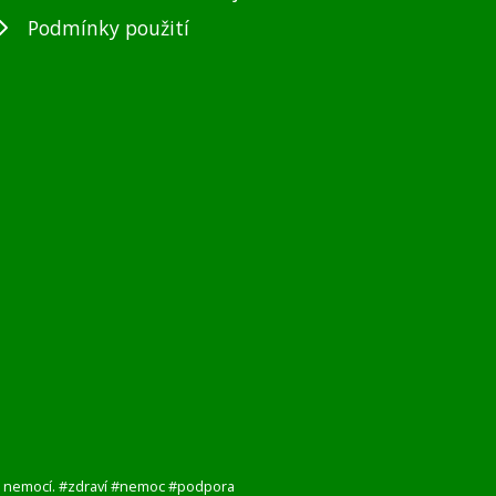
Podmínky použití
i s nemocí. #zdraví #nemoc #podpora