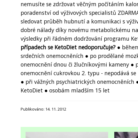
nemusíte se zdržovat věčným počítáním kalorií
poradenství od výživových specialistů ZDARM
sledovat průběh hubnutí a komunikaci s výživ
dobré nálady díky novému metabolickému nast
výsledky při řádném dodržování programu Ke
případech se KetoDiet nedoporučuje?
● běhe
srdečních onemocněních ● po prodělané mozkov
onemocnění dnou či žlučníkovými kameny ● př
onemocnění cukrovkou 2. typu - nepodává se i
● při vážných psychiatrických onemocněních 
KetoDiet ● osobám mladším 15 let
Publikováno: 14. 11. 2012