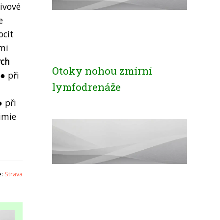
živové
e
ocit
mi
ých
Otoky nohou zmírní
● při
lymfodrenáže
 při
imie
e:
Strava