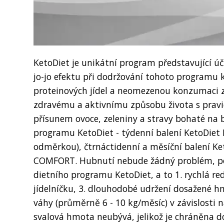
KetoDiet je unikátní program představující ú
jo-jo efektu při dodržování tohoto programu 
proteinových jídel a neomezenou konzumaci z
zdravému a aktivnímu způsobu života s pravi
přísunem ovoce, zeleniny a stravy bohaté na 
programu KetoDiet - týdenní balení KetoDiet 
odměrkou), čtrnáctidenní a měsíční balení K
COMFORT. Hubnutí nebude žádný problém, pok
dietního programu KetoDiet, a to 1. rychlá re
jídelníčku, 3. dlouhodobé udržení dosažené h
váhy (průměrně 6 - 10 kg/měsíc) v závislosti 
svalová hmota neubývá, jelikož je chráněna 