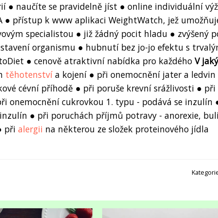
 ● naučíte se pravidelně jíst ● online individuální vý
A ● přístup k www aplikaci WeightWatch, jež umožňuj
ovým specialistou ● již žádný pocit hladu ● zvýšený p
avení organismu ● hubnutí bez jo-jo efektu s trvalý
toDiet ● cenově atraktivní nabídka pro každého
V jak
m
těhotenství
a kojení ● při onemocnění jater a ledvin 
é cévní příhodě ● při poruše krevní srážlivosti ● při
i onemocnění cukrovkou 1. typu - podává se inzulín ●
nzulín ● při poruchách příjmů potravy - anorexie, bul
● při
alergii
na některou ze složek proteinového jídla
Kategori