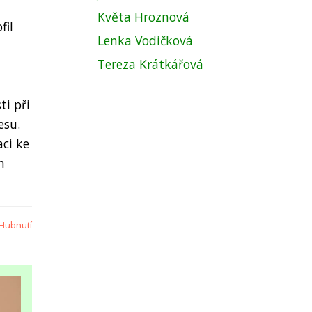
Květa Hroznová
fil
Lenka Vodičková
Tereza Krátkářová
ti při
esu.
ci ke
h
Hubnutí