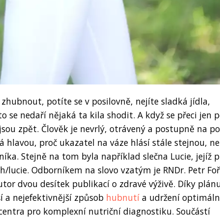
 zhubnout, potíte se v posilovně, nejíte sladká jídla,
o se nedaří nějaká ta kila shodit. A když se přeci jen 
a jsou zpět. Člověk je nevrlý, otrávený a postupně na p
á hlavou, proč ukazatel na váze hlásí stále stejnou, ne-
ka. Stejně na tom byla například slečna Lucie, jejíž 
h/lucie. Odborníkem na slovo vzatým je RNDr. Petr Foř
tor dvou desítek publikací o zdravé výživě. Díky plán
í a nejefektivnější způsob
hubnutí
a udržení optimáln
centra pro komplexní nutriční diagnostiku. Součástí