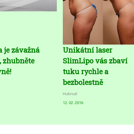
a je závažná
Unikátní laser
 zhubněte
SlimLipo vás zbaví
vně!
tuku rychle a
bezbolestně
Hubnutí
12. 02. 2016