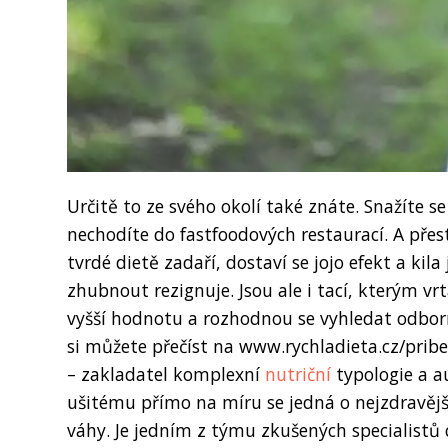
Určitě to ze svého okolí také znáte. Snažíte se
nechodíte do fastfoodových restaurací. A přest
tvrdé dietě zadaří, dostaví se jojo efekt a kil
zhubnout rezignuje. Jsou ale i tací, kterým vrt
vyšší hodnotu a rozhodnou se vyhledat odborní
si můžete přečíst na www.rychladieta.cz/pribe
– zakladatel komplexní
nutriční
typologie a au
ušitému přímo na míru se jedná o nejzdravějš
váhy. Je jedním z týmu zkušených specialistů 