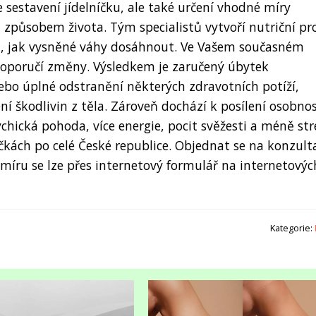
 sestavení jídelníčku, ale také určení vhodné míry
 způsobem života. Tým specialistů vytvoří nutriční pro
u, jak vysněné váhy dosáhnout. Ve Vašem současném
doporučí změny. Výsledkem je zaručený úbytek
ebo úplné odstranění některých zdravotních potíží,
í škodlivin z těla. Zároveň dochází k posílení osobnos
ychická pohoda, více energie, pocit svěžesti a méně str
kách po celé České republice. Objednat se na konzulta
míru se lze přes internetový formulář na internetovýc
Kategorie: