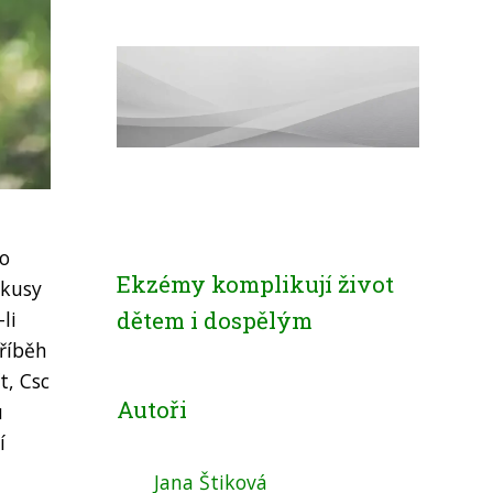
po
Ekzémy komplikují život
okusy
dětem i dospělým
li
příběh
t, Csc
Autoři
u
í
Jana Štiková